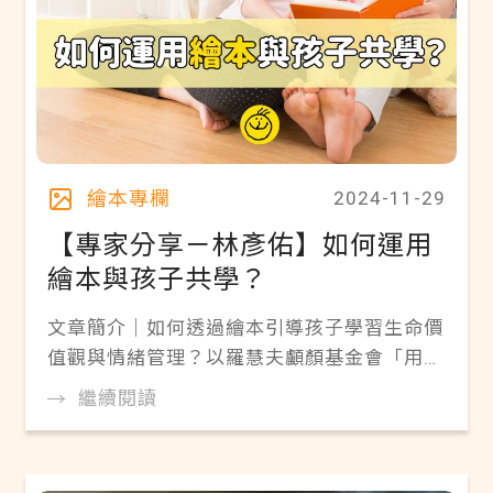
繪本專欄
2024-11-29
【專家分享－林彥佑】如何運用
繪本與孩子共學？
文章簡介｜如何透過繪本引導孩子學習生命價
值觀與情緒管理？以羅慧夫顱顏基金會「用愛
彌補」兒童文學獎為例，分享閱讀策略與教育
繼續閱讀
現場的應用。從繪本閱讀到親子共讀、比賽參
與，幫助師長和家長透過故事啟發孩子的愛、
勇氣與包容力，是引導孩子認識生命的寶貴指