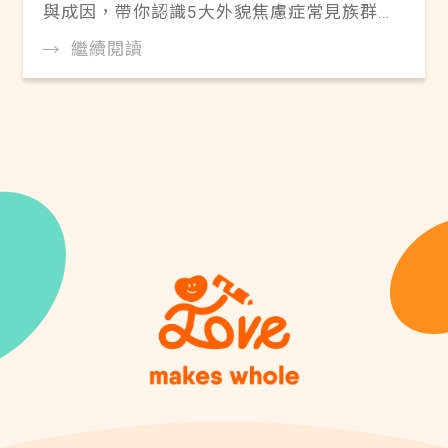
與成因，帶你認識5大外貌焦慮症常見族群與
特徵，透過9道題自我檢測，分享個人調整、
繼續閱讀
陪伴支持與專業引導3大容貌焦慮改善方向，
並由羅慧夫顱顏基金會陪你建立自信。