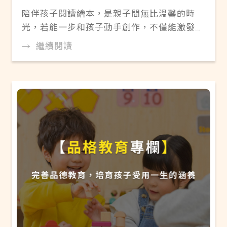
陪伴孩子閱讀繪本，是親子間無比溫馨的時
光，若能一步和孩子動手創作，不僅能激發想
像力、培養邏輯整合力，更能深入寶貝的內心
繼續閱讀
世界，聆聽他們真實的想法。陪伴孩子創作繪
本很難嗎？別擔心！讓擁有九年兒童繪本教學
經驗，帶孩子實作300本以上繪本的林毓容老
師說給你聽，現在就出發，一起航向專屬你們
的繪本創作驚喜旅程！