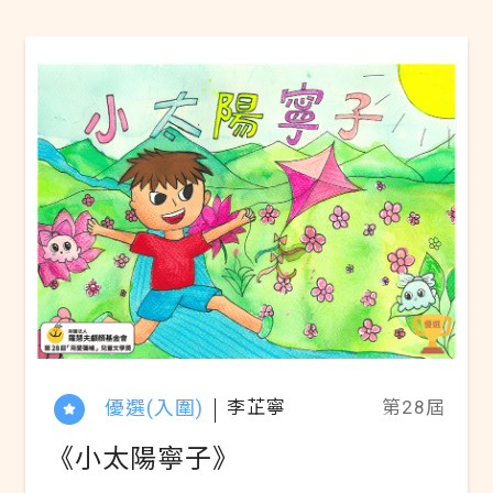
優選(入圍)
李芷寧
第28屆
《小太陽寧子》