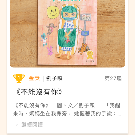
這本故事書，你可以想一想……】 1. 你是否也
曾經像布布一樣，因為某些原因而感到孤單或
不自信？你是怎麼面對的呢？ 2. 布布學會透
過「關心他人」來建立與朋友的連結。你曾經
用過什麼方法來結交新朋友呢？ 3. 布布遇見
了朵朵，成為了最要好的朋友，還開啟了一段
美好的旅程。你也遇過這樣的好朋友嗎？你們
一起做過哪些事呢？ 線上閱讀 ▶Pdf電子書
《有一天馬來貘發現了毒蘑菇》
金獎
劉子頤
第27屆
《不能沒有你》
《不能沒有你》 圖、文／劉子頤 「我醒
來時，媽媽坐在我身旁， 她握著我的手說：
手術開完了， 我看見身上有好幾條線連接著
繼續閱讀
旁邊的機器， 機器裡有很多線條，不停跳動