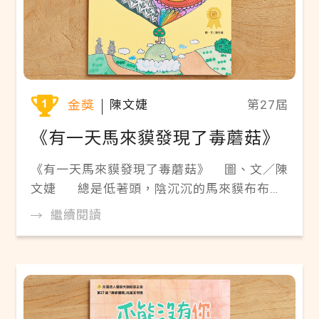
金獎
陳文婕
第27屆
《有一天馬來貘發現了毒蘑菇》
《有一天馬來貘發現了毒蘑菇》 圖、文／陳
文婕 總是低著頭，陰沉沉的馬來貘布布，
身上沒有顏色，身邊也沒有朋友。 直到有一
繼續閱讀
天，牠在兔兔岩發現了一朵五彩繽紛的毒蘑
菇…… 「我是朵朵，我來幫你交到新朋
友！」 這朵毒蘑菇居然還會說話？！ 布布
和朵朵在動物世界裡，會交到新朋友嗎？ 翻
開故事書，一起尋找友情和勇氣吧！ 【讀完