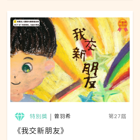
著， 我看到自己心跳聲在螢幕畫面裡上下跳
動著。」 女孩為什麼需要手術？她又是如何
面對未知的恐懼呢？ 一隻守護熊娃娃「小
林」居然給了她滿滿的勇氣！？ 快打開這
本精彩日記，一探究竟吧～ 線上閱讀 ▶Pdf
電子書《不能沒有你》免費教案 ▶PPT繪本簡
報（每一頁備註欄皆附有親子互動問答安排）
特別獎
曾羽希
第27屆
《我交新朋友》