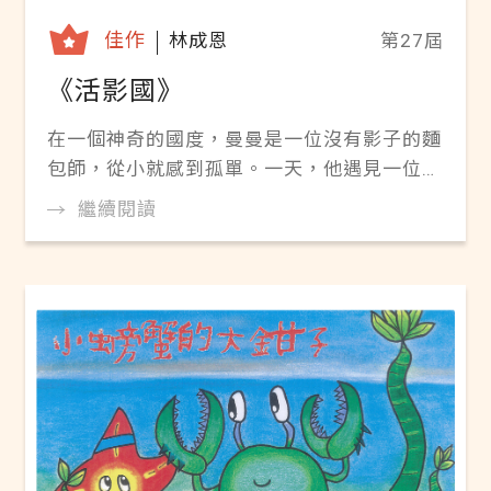
佳作
林成恩
第27屆
《活影國》
在一個神奇的國度，曼曼是一位沒有影子的麵
包師，從小就感到孤單。一天，他遇見一位魔
法師，並獲得了四樣神奇的物品，開始了尋找
繼續閱讀
朋友的冒險旅程。經過沙漠、森林和海洋，他
終於找到了困在監獄裡的哥哥，並與他一同逃
出。這段冒險不僅讓曼曼獲得了真正的朋友，
也改變了整個國度的朋友觀念，讓人們學會珍
惜友誼，並讓他的麵包店生意蒸蒸日上。線上
閱讀 ▶Pdf電子書《活影國》