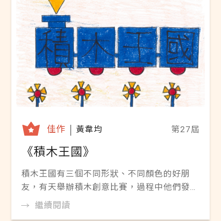
轉學生出現。他欣賞蟹寶的獨特之處，主動接
近他，並陪伴他一起探索海洋世界。兩人從互
動中的磨合、衝突，到最終理解彼此的差異，
成為了真正的朋友。蟹寶學會了如何表達和管
理自己的情緒，並發現友情的力量能讓他更勇
敢地面對世界。他逐漸從一個容易發脾氣的小
螃蟹，成長為能夠用幽默和愛心擁抱世界的自
己。線上閱讀 ▶Pdf電子書《小螃蟹的大鉗
子》
佳作
黃韋均
第27屆
《積木王國》
積木王國有三個不同形狀、不同顏色的好朋
友，有天舉辦積木創意比賽，過程中他們發現
互相溝通、團隊合作的重要。線上閱讀 ▶Pdf
繼續閱讀
電子書《積木王國》