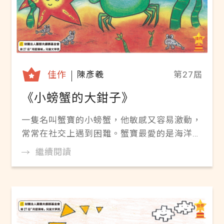
佳作
陳彥羲
第27屆
《小螃蟹的大鉗子》
一隻名叫蟹寶的小螃蟹，他敏感又容易激動，
常常在社交上遇到困難。蟹寶最愛的是海洋生
物毛絨玩偶，因為它們從不嘲笑他或批評他，
繼續閱讀
總是默默地陪伴在他身邊。蟹寶對海洋和宇宙
充滿好奇，擁有豐富的知識，但在人際互動上
卻顯得笨拙和孤單。即使面對同儕時常因誤會
而衝突，蟹寶依然努力尋找屬於自己的平靜方
式。 故事轉折點在於班上一位名叫小海星的