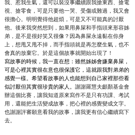
我、惹我生氣，還可以裝沒事繼續跟我搶東西、搶電
視、搶零食，可是只要他一哭、受傷或難過，我又會
很擔心。明明覺得他超煩，可是又不可能真的討厭
他。後來我突然想到，如果用鼻屎和手指頭來形容姊
弟，是不是很好笑又很像？因為鼻屎永遠黏在你身
上，想甩又甩不掉，而手指頭就是再怎麼生氣，也不
會真的放棄它。於是這個故事就開始出現了！
寫故事的時候，我一直在想：雖然姊姊會嫌棄鼻屎，
可是心裡其實很在意也很保護它，這就跟我對弟弟的
感覺一樣。希望看故事的人也能想到自己家裡那些看
似討厭但其實很珍貴的家人。
謝謝羅慧夫顱顏基金會
辦這個比賽，讓我知道原來寫作不是只有功課、考試
用，還能把生活變成故事，把心裡的感覺變成文字。
也謝謝評審願意看我的故事，讓我更有信心繼續寫下
去。