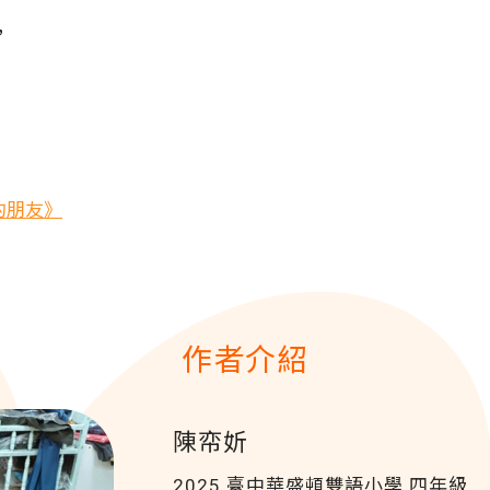
，
的朋友》
作者介紹
陳帟妡
2025 臺中華盛頓雙語小學
四年級