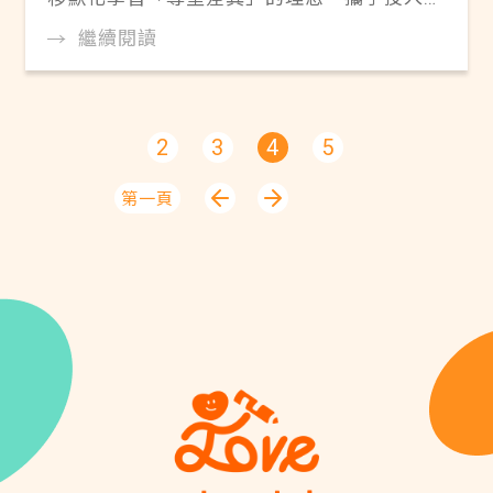
事領域37年的金鐘主持人趙自強擔任愛心大
繼續閱讀
使，今年推出「故事小苗行動」，以兒童繪本
創作徵件、校園說故事等活動走入國小校園，
期盼能使國小校園師生都可以「喜歡自己，也
2
3
4
5
尊重不一樣的生命」。
第一頁