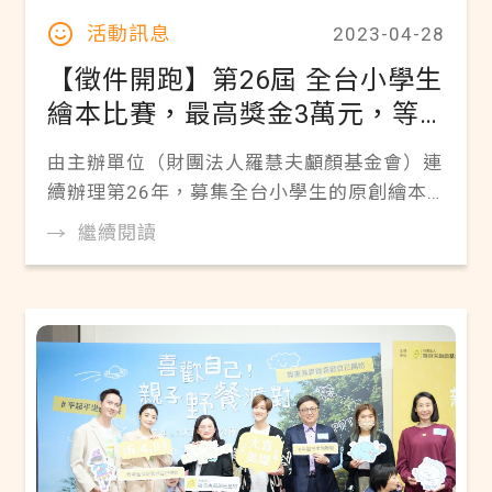
活動訊息
2023-04-28
【徵件開跑】第26屆 全台小學生
繪本比賽，最高獎金3萬元，等
你來參加！
由主辦單位（財團法人羅慧夫顱顏基金會）連
續辦理第26年，募集全台小學生的原創繪本
故事。 歷年得獎作品皆出版為兒童主題繪
繼續閱讀
本，並透過故事演說、話劇演出等形式向校
園、社會大眾推廣，傳遞友善的價值信念，是
坊間唯一由孩子獨立創作繪製而成的經典品格
讀物。