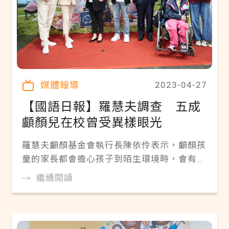
媒體報導
2023-04-27
【國語日報】羅慧夫調查 五成
顱顏兒在校曾受異樣眼光
羅慧夫顱顏基金會執行長陳依伶表示，顱顏孩
童的家長都會擔心孩子到陌生環境時，會有不
適應的情況。因此呼籲大家面對特殊的孩子
繼續閱讀
時，可以尊重彼此的差異，用溫暖、接納及包
容的心與他們互動，希望社會和校園越來越友
善。