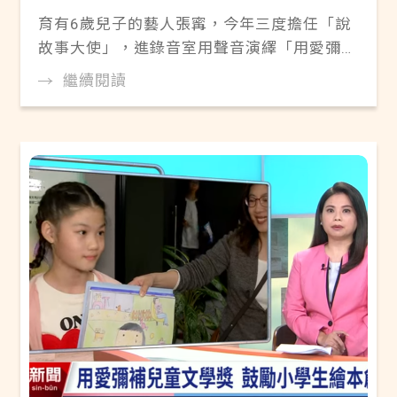
育有6歲兒子的藝人張寗，今年三度擔任「說
故事大使」，進錄音室用聲音演繹「用愛彌補
兒童文學獎」出版的歷屆繪本圖。
繼續閱讀