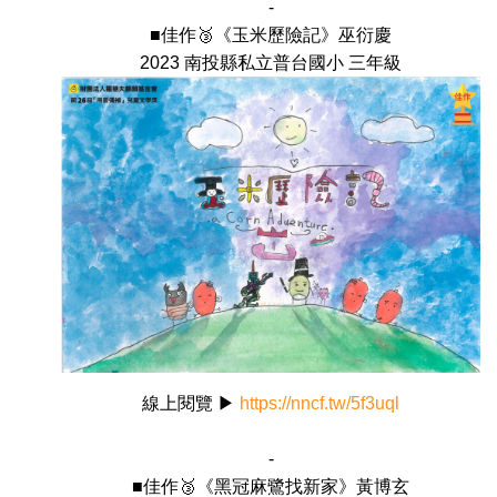
-
■佳作🥉《玉米歷險記》巫衍慶
2023 南投縣私立普台國小 三年級
線上閱覽 ▶
https://nncf.tw/5f3uql
-
■佳作🥉《黑冠麻鷺找新家》黃博玄