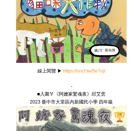
線上閱覽 ▶
https://nncf.tw/5e7njt
-
■入圍🏅《阿嬤家驚魂夜》邱艾蕓
2023 臺中市大里區內新國民小學 四年級