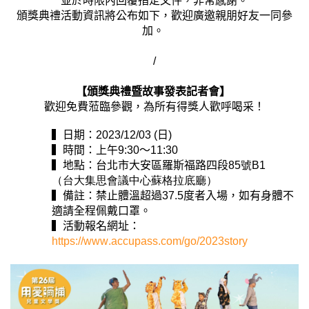
並於時限內回覆指定文件，非常感謝。
頒獎
典禮活動資訊
將公布如下，歡迎廣邀親朋好友一同參
加。
/
【頒獎典禮暨故事發表記者會】
歡迎免費蒞臨參觀，為所有得獎人歡呼喝采！
▍日期：2
023
/12/0
3
(日)
▍時間：上午9:30～11:
3
0
▍地點：台北市大安區羅斯福路
四段
85號B1
（台大集思會議中心蘇格拉底廳）
▍備註：禁止體溫超過37.5度者入場
，
如有身體不
適請全程佩戴口罩。
▍
活動報名
網址：
https://www.accupass.com/go/2023story