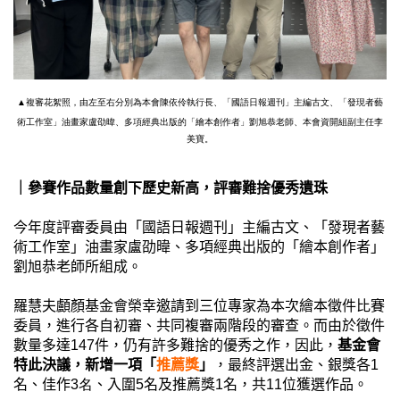
▲複審花絮照
，由左至右分別為本會陳依伶執行長、
「國語日報週刊」主編古文、「發現者藝
術工作室」油畫家盧劭暐、
多項經典出版的
「
繪本創作者
」
劉旭恭老師、本會資開組副主任李
美寶。
｜
參賽作品數量創下歷史新高，
評審
難捨
優秀
遺珠
今年度評審委員由「國語日報週刊」主編古文、「發現者藝
術工作室」油畫家盧劭暐、
多項經典出版的
「
繪本創作者
」
劉旭恭老師
所組成。
羅慧夫顱顏基金會榮幸邀請到三位專家為本次繪本徵件比賽
委員，進行各自初審、共同複審兩階段的審查。而由於徵件
數量多達147件，
仍有許多
難捨的優秀之作
，
因此
，
基金會
特此
決議
，
新增一項
「
推薦獎
」
，最終
評選出金、銀獎各
1
名
、佳作
3名
、
入圍
5
名
及推薦獎1名
，
共11位獲選作品
。