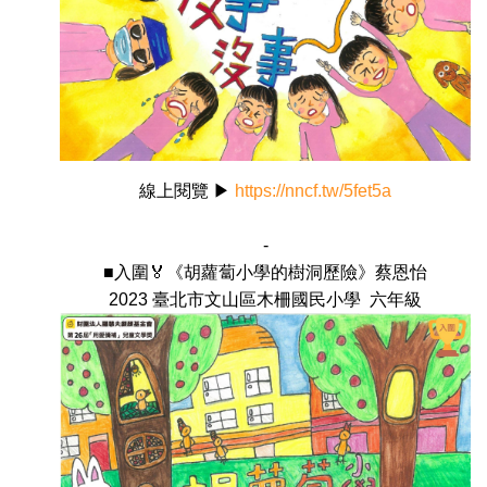
線上閱覽 ▶
https://nncf.tw/5fet5a
-
■入圍🏅《胡蘿蔔小學的樹洞歷險》蔡恩怡
2023 臺北市文山區木柵國民小學 六年級