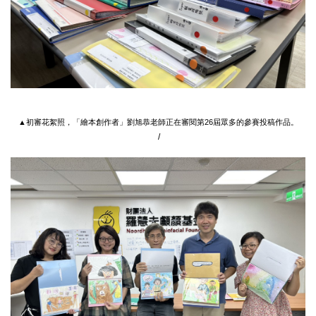
▲初審花絮照，
「
繪本創作者
」
劉旭恭老師正在審閱第26屆眾多的參賽投稿作品。
/