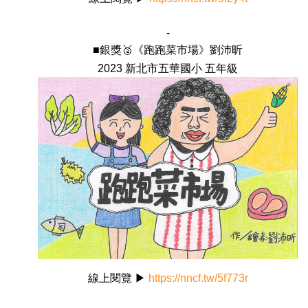
-
■銀獎🥈《跑跑菜市場》劉沛昕
2023 新北市五華國小 五年級
線上閱覽 ▶
https://nncf.tw/5f773r