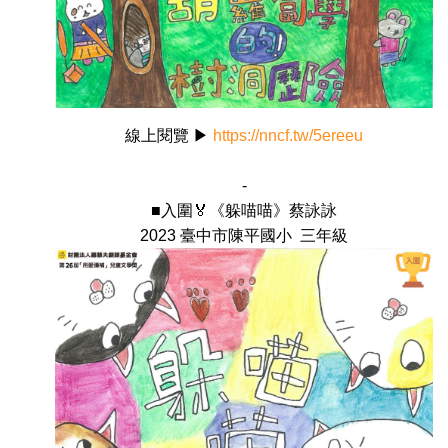
線上閱覽 ▶
https://nncf.tw/5ereeu
-
■入圍🏅《躲喵喵》蔡詠詠
2023 臺中市陳平國小 三年級