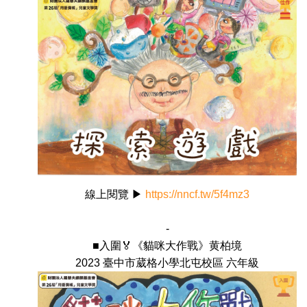
線上閱覽 ▶
https://nncf.tw/5f4mz3
-
■入圍🏅《貓咪大作戰》黄柏境
2023 臺中市葳格小學北屯校區 六年級