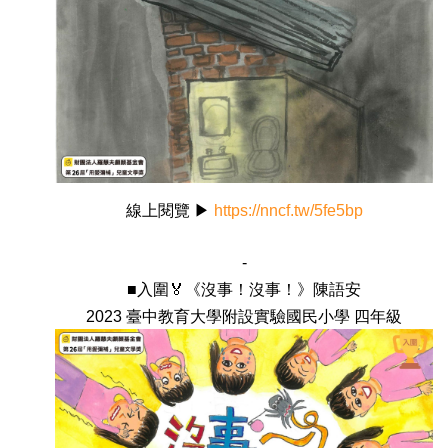
線上閱覽 ▶
https://nncf.tw/5fe5bp
-
■入圍🏅《沒事！沒事！》陳語安
2023 臺中教育大學附設實驗國民小學 四年級