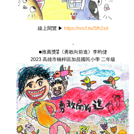
線上閱覽 ▶
https://nncf.tw/5fh2xd
-
■推薦獎🎖️《勇敢向前進》李昀倢
2023 高雄市楠梓區加昌國民小學 二年級