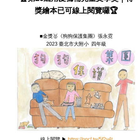
獎繪本已可線上閱覽囉🏆
■金獎🥇《狗狗保護集團》張永霓
2023 臺北市大附小 四年級
線上閱覽 ▶
https://nncf.tw/5f2y4t