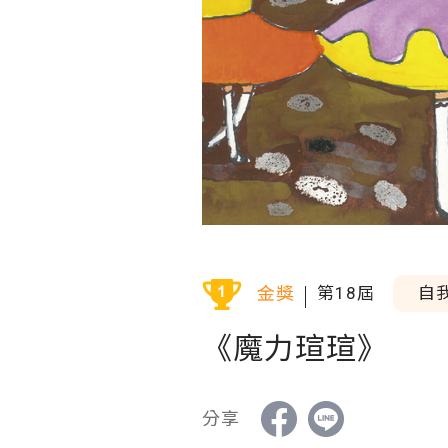
金獎
第18屆
自
《魔力瑄瑄》
分享