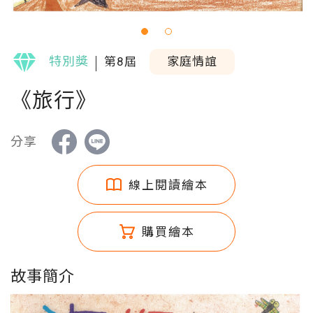
特別獎
第8屆
家庭情誼
《旅行》
分享
線上閱讀繪本
購買繪本
故事簡介