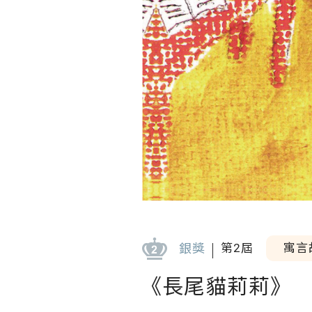
銀獎
第2屆
寓言
《長尾貓莉莉》