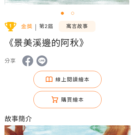
金獎
第2屆
寓言故事
《景美溪邊的阿秋》
分享
線上閱讀繪本
購買繪本
故事簡介