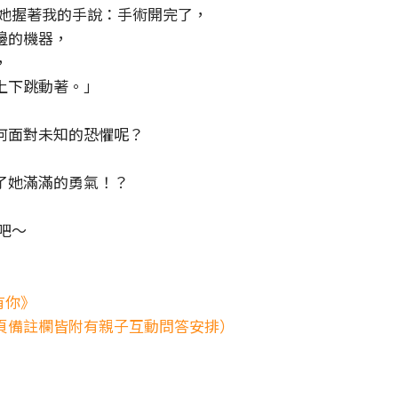
 她握著我的手說：手術開完了，
邊的機器，
，
上下跳動著。」
何面對未知的恐懼呢？
了她滿滿的勇氣！？
吧～
有你》
一頁備註欄皆附有親子互動問答安排）