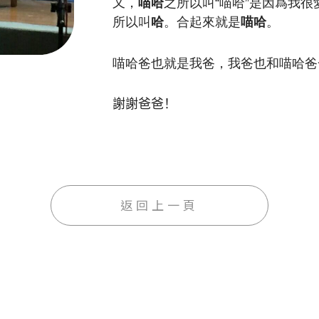
又，
喵哈
之所以叫“喵哈”是因爲我很
所以叫
哈
。合起來就是
喵哈
。
喵哈爸也就是我爸，我爸也和喵哈爸
謝謝爸爸！
返回上一頁