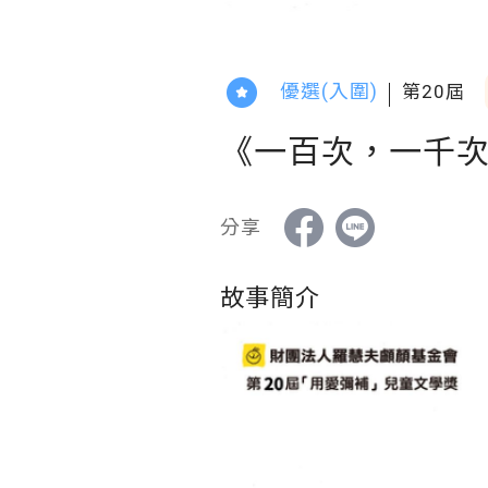
優選(入圍)
第20屆
《一百次，一千
分享
故事簡介