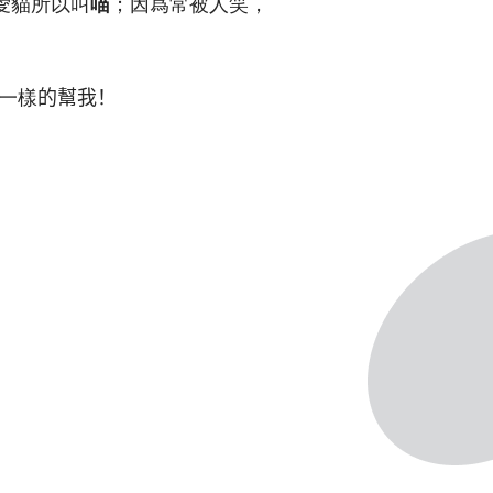
愛貓所以叫
喵
；因爲常被人笑，
一樣
的幫我！