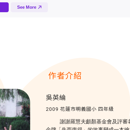
作者介紹
吳英綸
2009 花蓮市明義國小
四年級
謝謝羅慧夫顱顏基金會及評審
金牌「失而復得」的故事變成一本繪