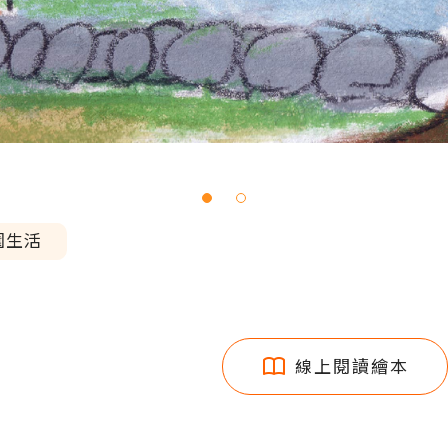
園生活
》
線上閱讀繪本