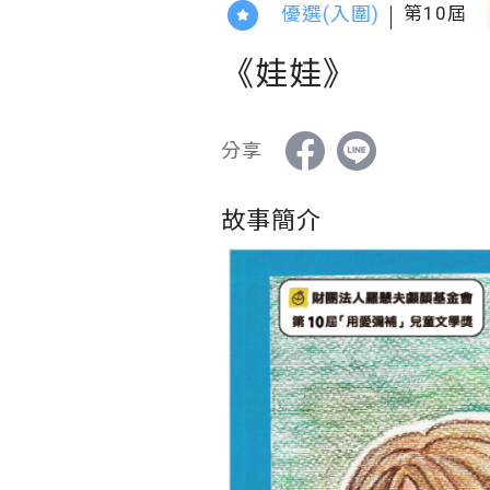
優選(入圍)
第10屆
《娃娃》
分享
故事簡介