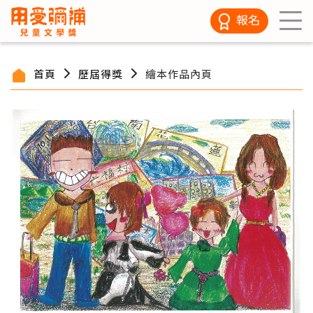
報名
首頁
歷屆得獎
繪本作品內頁
/