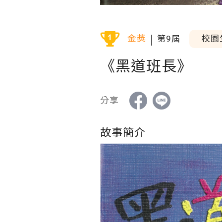
金獎
第9屆
校園
《黑道班長》
分享
故事簡介