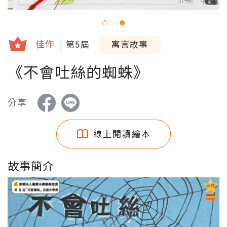
佳作
第5屆
寓言故事
《不會吐絲的蜘蛛》
分享
線上閱讀繪本
故事簡介