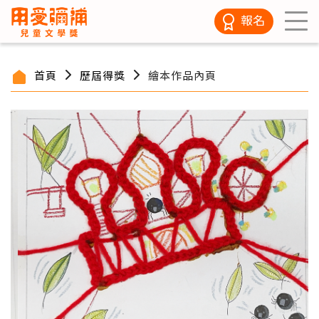
報名
首頁
歷屆得獎
繪本作品內頁
/